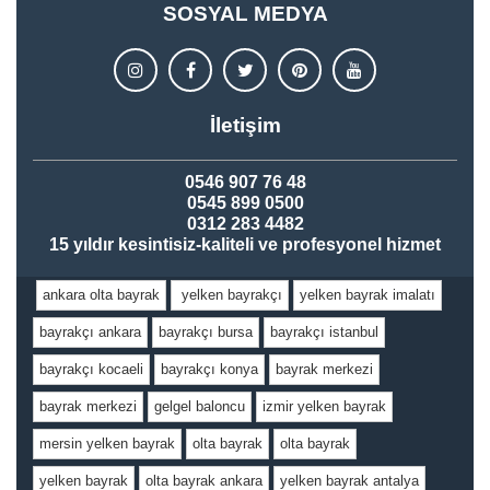
SOSYAL MEDYA
İletişim
0546 907 76 48
0545 899 0500
0312 283 4482
15 yıldır kesintisiz-kaliteli ve profesyonel hizmet
ankara olta bayrak
yelken bayrakçı
yelken bayrak imalatı
bayrakçı ankara
bayrakçı bursa
bayrakçı istanbul
bayrakçı kocaeli
bayrakçı konya
bayrak merkezi
bayrak merkezi
gelgel baloncu
izmir yelken bayrak
mersin yelken bayrak
olta bayrak
olta bayrak
yelken bayrak
olta bayrak ankara
yelken bayrak antalya