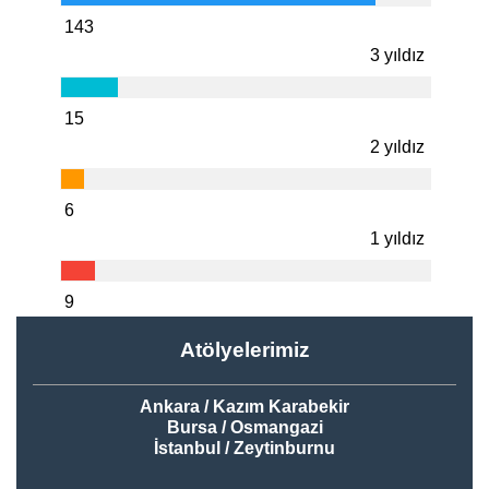
143
3 yıldız
15
2 yıldız
6
1 yıldız
9
Atölyelerimiz
Ankara / Kazım Karabekir
Bursa / Osmangazi
İstanbul / Zeytinburnu