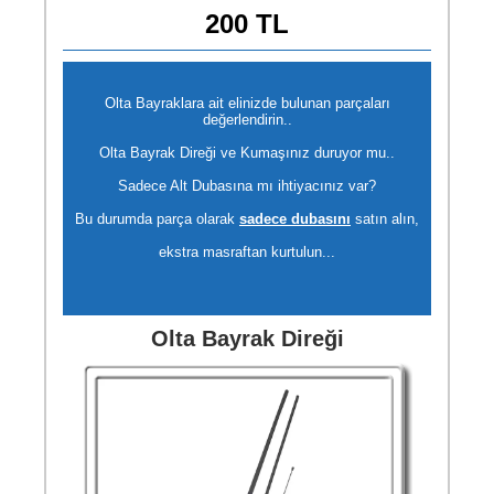
200 TL
Olta Bayraklara ait elinizde bulunan parçaları
değerlendirin..
Olta Bayrak Direği ve Kumaşınız duruyor mu..
Sadece Alt Dubasına mı ihtiyacınız var?
Bu durumda parça olarak
sadece dubasını
satın alın,
ekstra masraftan kurtulun...
Olta Bayrak Direği