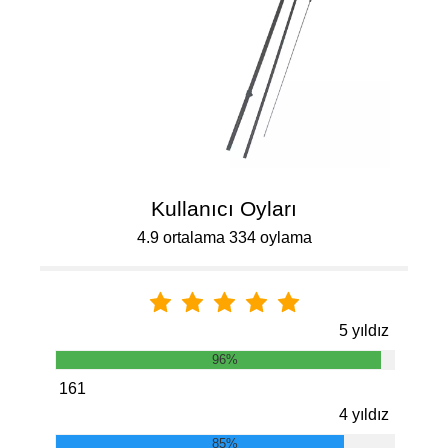
Kullanıcı Oyları
4.9 ortalama 334 oylama
5 yıldız
96%
161
4 yıldız
85%