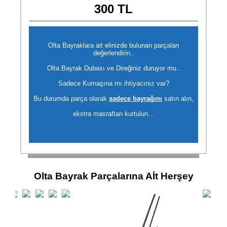
300 TL
Olta Bayraklara ait elinizde bulunan parçaları
değerlendirin..
Olta Bayrak Dubası ve Direğiniz duruyor mu..
Sadece Kumaşına mı ihtiyacınız var?
Bu durumda parça olarak
sadece bayrağını
satın alın,
ekstra masraftan kurtulun...
Olta Bayrak Parçalarına Aİt Herşey